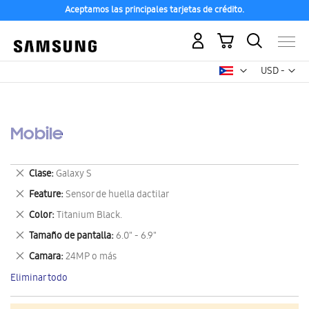
Aceptamos las principales tarjetas de crédito.
Mi carrito
Mon
USD -
dólar
estadounid
Mobile
Eliminar
Clase
Galaxy S
este
Eliminar
Feature
Sensor de huella dactilar
artículo
este
Eliminar
Color
Titanium Black.
artículo
este
Eliminar
Tamaño de pantalla
6.0" - 6.9"
artículo
este
Eliminar
Camara
24MP o más
artículo
este
Eliminar todo
artículo