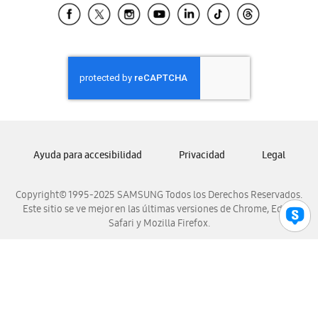
Samsung El Salvador
Samsung Guatemala
Samsung Honduras
Samsung Nicaragua
Samsung Panamá
Samsung República Dominicana
Samsung Venezuela
Ayuda para accesibilidad
Privacidad
Legal
Copyright© 1995-2025 SAMSUNG Todos los Derechos Reservados.
Este sitio se ve mejor en las últimas versiones de Chrome, Edge,
Safari y Mozilla Firefox.