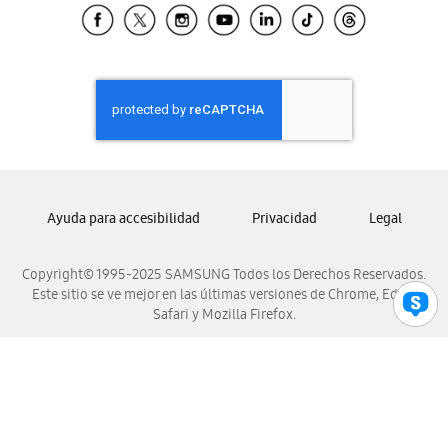
Samsung El Salvador
Samsung Guatemala
Samsung Honduras
Samsung Nicaragua
Samsung Panamá
Samsung República Dominicana
Samsung Venezuela
Ayuda para accesibilidad
Privacidad
Legal
Copyright© 1995-2025 SAMSUNG Todos los Derechos Reservados.
Este sitio se ve mejor en las últimas versiones de Chrome, Edge,
Safari y Mozilla Firefox.