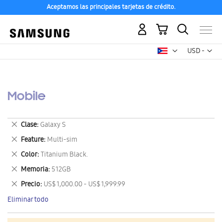
Aceptamos las principales tarjetas de crédito.
Mi carrito
Mon
USD -
dólar
estadounid
Mobile
Eliminar
Clase
Galaxy S
este
Eliminar
Feature
Multi-sim
artículo
este
Eliminar
Color
Titanium Black.
artículo
este
Eliminar
Memoria
512GB
artículo
este
Eliminar
Precio
US$ 1,000.00 - US$ 1,999.99
artículo
este
Eliminar todo
artículo