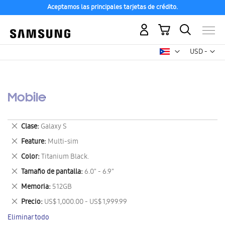
Aceptamos las principales tarjetas de crédito.
Mi carrito
Mon
USD -
dólar
estadounid
Mobile
Eliminar
Clase
Galaxy S
este
Eliminar
Feature
Multi-sim
artículo
este
Eliminar
Color
Titanium Black.
artículo
este
Eliminar
Tamaño de pantalla
6.0" - 6.9"
artículo
este
Eliminar
Memoria
512GB
artículo
este
Eliminar
Precio
US$ 1,000.00 - US$ 1,999.99
artículo
este
Eliminar todo
artículo