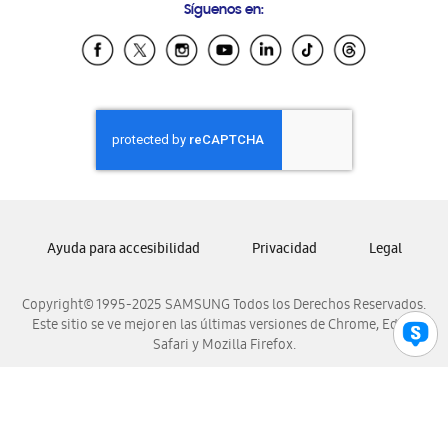
Síguenos en:
Samsung Ecuador
Samsung El Salvador
Samsung Guatemala
Samsung Honduras
Samsung Nicaragua
Samsung Panamá
Samsung República Dominicana
Samsung Venezuela
Ayuda para accesibilidad
Privacidad
Legal
Copyright© 1995-2025 SAMSUNG Todos los Derechos Reservados.
Este sitio se ve mejor en las últimas versiones de Chrome, Edge,
Safari y Mozilla Firefox.