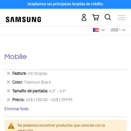
Aceptamos las principales tarjetas de crédito.
Mi carrito
Mon
USD -
dólar
estadounid
Mobile
Eliminar
Feature
HD Display
este
Eliminar
Color
Titanium Black.
artículo
este
Eliminar
Tamaño de pantalla
6.0" - 6.9"
artículo
este
Eliminar
Precio
US$ 1,100.00 - US$ 1,199.99
artículo
este
Eliminar todo
artículo
No podemos encontrar productos que coincida con la