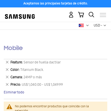
Aceptamos las principales tarjetas de crédito.
Mi carrito
Mon
USD -
dólar
estadounid
Mobile
Eliminar
Feature
Sensor de huella dactilar
este
Eliminar
Color
Titanium Black.
artículo
este
Eliminar
Camara
24MP o más
artículo
este
Eliminar
Precio
US$ 1,040.00 - US$ 1,049.99
artículo
este
Eliminar todo
artículo
No podemos encontrar productos que coincida con la