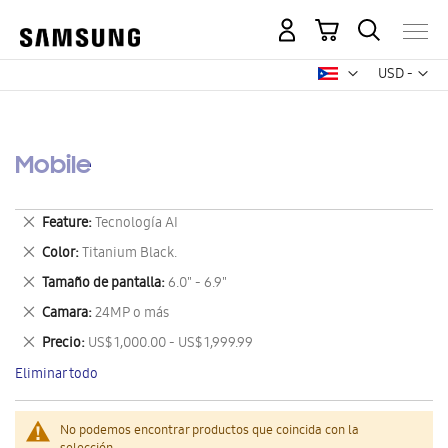
Mi carrito
Mon
USD -
dólar
estadounid
Mobile
Eliminar
Feature
Tecnología AI
este
Eliminar
Color
Titanium Black.
artículo
este
Eliminar
Tamaño de pantalla
6.0" - 6.9"
artículo
este
Eliminar
Camara
24MP o más
artículo
este
Eliminar
Precio
US$ 1,000.00 - US$ 1,999.99
artículo
este
Eliminar todo
artículo
No podemos encontrar productos que coincida con la