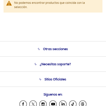
No podemos encontrar productos que coincida con la
selección.
Otras secciones
Conócenos
¿Necesitas soporte?
Soporte
Seguimiento de tu pedido
Soporte telefónico
Sitios Oficiales
Condiciones de Compra
Soporte vía eMail
Preguntas Frecuentes
Samsung Costa Rica
Síguenos en:
Samsung Ecuador
Samsung El Salvador