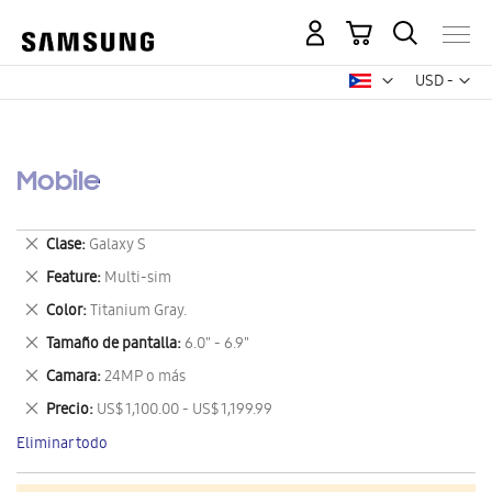
Mi carrito
Mon
USD -
dólar
estadounid
Mobile
Eliminar
Clase
Galaxy S
este
Eliminar
Feature
Multi-sim
artículo
este
Eliminar
Color
Titanium Gray.
artículo
este
Eliminar
Tamaño de pantalla
6.0" - 6.9"
artículo
este
Eliminar
Camara
24MP o más
artículo
este
Eliminar
Precio
US$ 1,100.00 - US$ 1,199.99
artículo
este
Eliminar todo
artículo