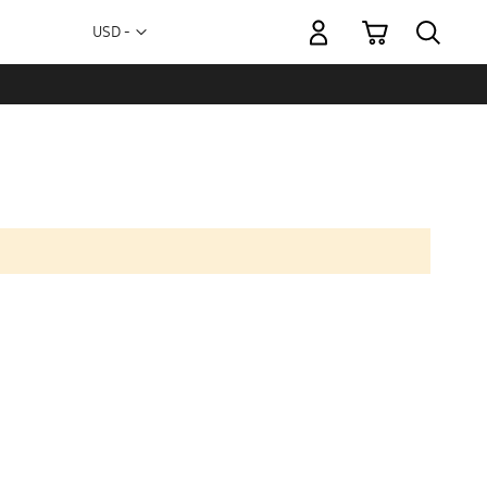
Mi carrito
Moneda
USD -
dólar
estadounidense