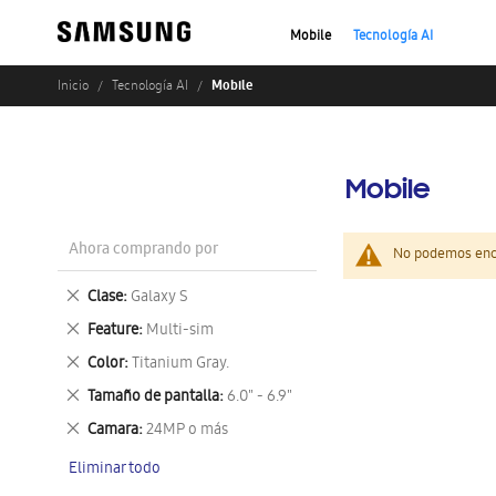
Mobile
Tecnología AI
Mobile
Inicio
Tecnología AI
Mobile
Ahora comprando por
No podemos enco
Eliminar
Clase
Galaxy S
este
Eliminar
Feature
Multi-sim
artículo
este
Eliminar
Color
Titanium Gray.
artículo
este
Eliminar
Tamaño de pantalla
6.0" - 6.9"
artículo
este
Eliminar
Camara
24MP o más
artículo
este
Eliminar todo
artículo