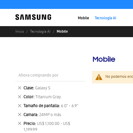
Mobile
Tecnología AI
Mobile
Inicio
Tecnología AI
Mobile
Ahora comprando por
No podemos enco
Eliminar
Clase
Galaxy S
este
Eliminar
Color
Titanium Gray.
artículo
este
Eliminar
Tamaño de pantalla
6.0" - 6.9"
artículo
este
Eliminar
Camara
24MP o más
artículo
este
Eliminar
Precio
US$ 1,100.00 - US$
artículo
este
1,199.99