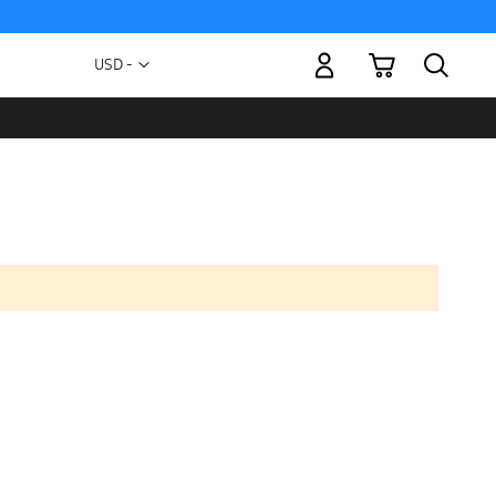
Mi carrito
Moneda
USD -
dólar
estadounidense