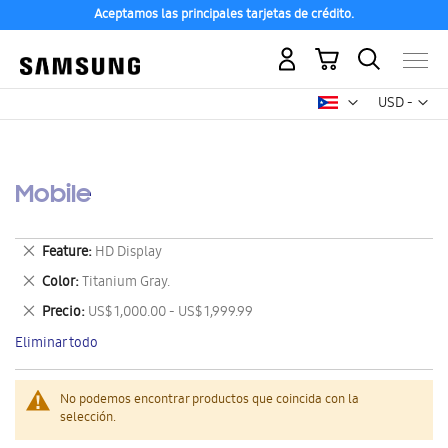
Aceptamos las principales tarjetas de crédito.
Mi carrito
Mon
USD -
dólar
estadounid
Mobile
Eliminar
Feature
HD Display
este
Eliminar
Color
Titanium Gray.
artículo
este
Eliminar
Precio
US$ 1,000.00 - US$ 1,999.99
artículo
este
Eliminar todo
artículo
No podemos encontrar productos que coincida con la
selección.