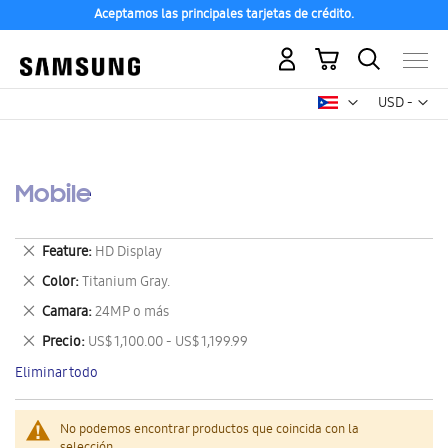
Aceptamos las principales tarjetas de crédito.
Mi carrito
Mon
USD -
dólar
estadounid
Mobile
Eliminar
Feature
HD Display
este
Eliminar
Color
Titanium Gray.
artículo
este
Eliminar
Camara
24MP o más
artículo
este
Eliminar
Precio
US$ 1,100.00 - US$ 1,199.99
artículo
este
Eliminar todo
artículo
No podemos encontrar productos que coincida con la