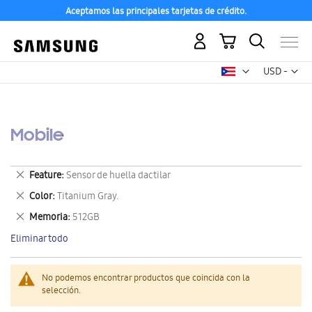
Aceptamos las principales tarjetas de crédito.
Mi carrito
Mon
USD -
dólar
estadounid
Mobile
Eliminar
Feature
Sensor de huella dactilar
este
Eliminar
Color
Titanium Gray.
artículo
este
Eliminar
Memoria
512GB
artículo
este
Eliminar todo
artículo
No podemos encontrar productos que coincida con la
selección.