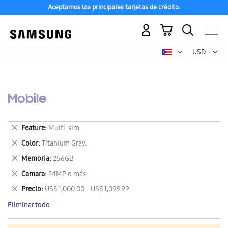
Aceptamos las principales tarjetas de crédito.
Mi carrito
Mon
USD -
dólar
estadounid
Mobile
Eliminar
Feature
Multi-sim
este
Eliminar
Color
Titanium Gray.
artículo
este
Eliminar
Memoria
256GB
artículo
este
Eliminar
Camara
24MP o más
artículo
este
Eliminar
Precio
US$ 1,000.00 - US$ 1,099.99
artículo
este
Eliminar todo
artículo