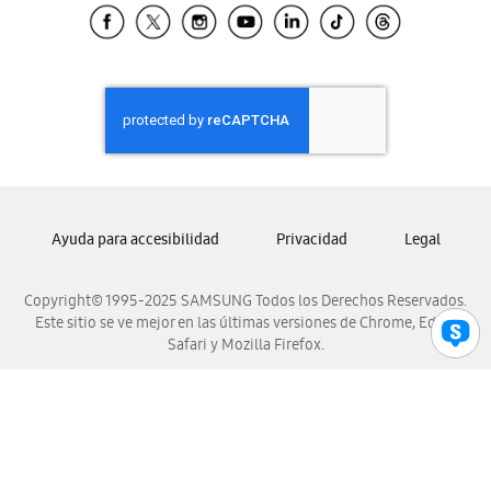
Samsung El Salvador
Samsung Guatemala
Samsung Honduras
Samsung Nicaragua
Samsung Panamá
Samsung República Dominicana
Samsung Venezuela
Ayuda para accesibilidad
Privacidad
Legal
Copyright© 1995-2025 SAMSUNG Todos los Derechos Reservados.
Este sitio se ve mejor en las últimas versiones de Chrome, Edge,
Safari y Mozilla Firefox.