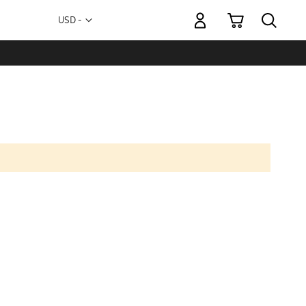
Mi carrito
Moneda
USD -
dólar
estadounidense