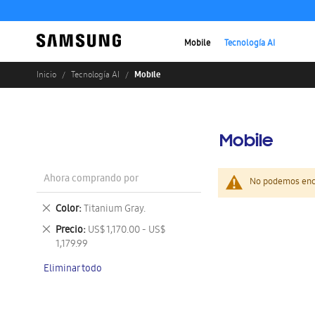
Mobile
Tecnología AI
Mobile
Inicio
Tecnología AI
Mobile
Ahora comprando por
No podemos enco
Eliminar
Color
Titanium Gray.
este
Eliminar
Precio
US$ 1,170.00 - US$
artículo
este
1,179.99
artículo
Eliminar todo