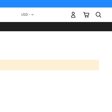
Mi carrito
Moneda
USD -
dólar
estadounidense