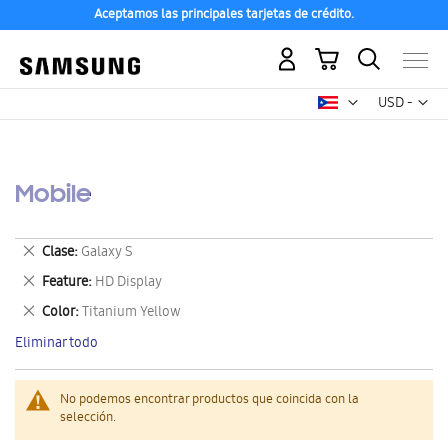
Aceptamos las principales tarjetas de crédito.
Mi carrito
Mon
USD -
dólar
estadounid
Mobile
Eliminar
Clase
Galaxy S
este
Eliminar
Feature
HD Display
artículo
este
Eliminar
Color
Titanium Yellow
artículo
este
Eliminar todo
artículo
No podemos encontrar productos que coincida con la
selección.