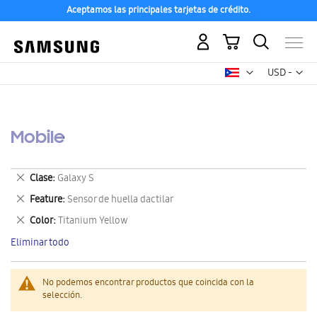
Aceptamos las principales tarjetas de crédito.
Mi carrito
Mon
USD -
dólar
estadounid
Mobile
Eliminar
Clase
Galaxy S
este
Eliminar
Feature
Sensor de huella dactilar
artículo
este
Eliminar
Color
Titanium Yellow
artículo
este
Eliminar todo
artículo
No podemos encontrar productos que coincida con la
selección.