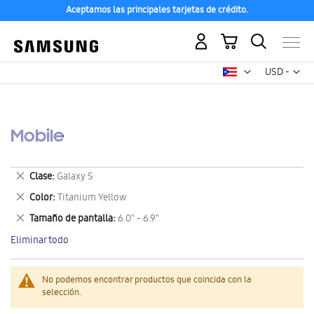
Aceptamos las principales tarjetas de crédito.
Mi carrito
Mon
USD -
dólar
estadounid
Mobile
Eliminar
Clase
Galaxy S
este
Eliminar
Color
Titanium Yellow
artículo
este
Eliminar
Tamaño de pantalla
6.0" - 6.9"
artículo
este
Eliminar todo
artículo
No podemos encontrar productos que coincida con la
selección.