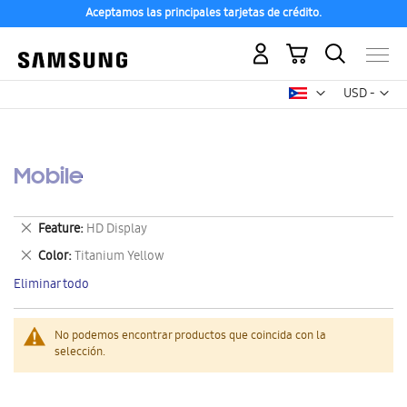
Aceptamos las principales tarjetas de crédito.
Mi carrito
Mon
USD -
dólar
estadounid
Mobile
Eliminar
Feature
HD Display
este
Eliminar
Color
Titanium Yellow
artículo
este
Eliminar todo
artículo
No podemos encontrar productos que coincida con la
selección.