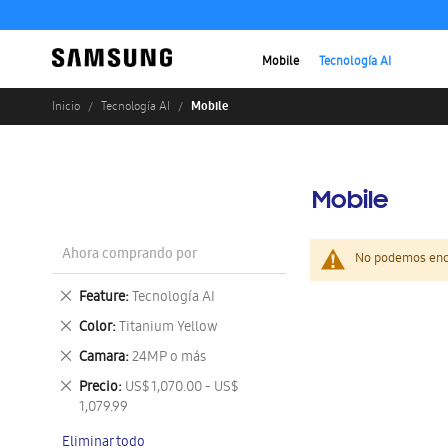
Mobile
Tecnología AI
Mobile
Inicio
Tecnología AI
Mobile
Ahora comprando por
No podemos enco
Eliminar
Feature
Tecnología AI
este
Eliminar
Color
Titanium Yellow
artículo
este
Eliminar
Camara
24MP o más
artículo
este
Eliminar
Precio
US$ 1,070.00 - US$
artículo
este
1,079.99
artículo
Eliminar todo