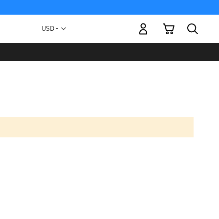
Mi carrito
Moneda
USD -
dólar
estadounidense