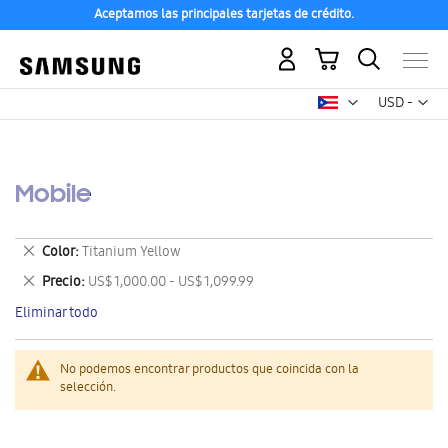
Aceptamos las principales tarjetas de crédito.
Mi carrito
Mon
USD -
dólar
estadounid
Mobile
Eliminar
Color
Titanium Yellow
este
Eliminar
Precio
US$ 1,000.00 - US$ 1,099.99
artículo
este
Eliminar todo
artículo
No podemos encontrar productos que coincida con la
selección.