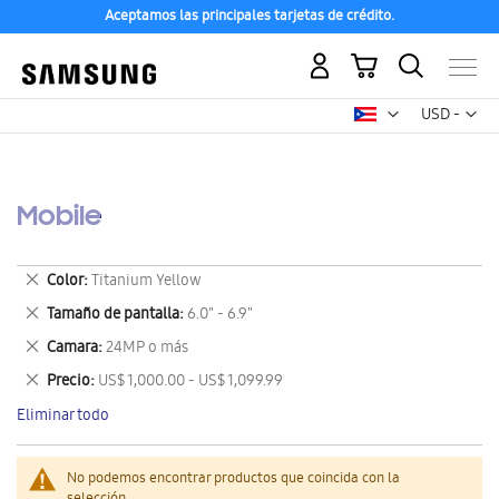
Aceptamos las principales tarjetas de crédito.
Mi carrito
Mon
USD -
dólar
estadounid
Mobile
Eliminar
Color
Titanium Yellow
este
Eliminar
Tamaño de pantalla
6.0" - 6.9"
artículo
este
Eliminar
Camara
24MP o más
artículo
este
Eliminar
Precio
US$ 1,000.00 - US$ 1,099.99
artículo
este
Eliminar todo
artículo
No podemos encontrar productos que coincida con la