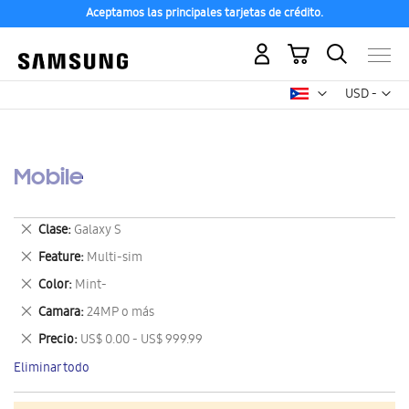
Aceptamos las principales tarjetas de crédito.
Mi carrito
Mon
USD -
dólar
estadounid
Mobile
Eliminar
Clase
Galaxy S
este
Eliminar
Feature
Multi-sim
artículo
este
Eliminar
Color
Mint-
artículo
este
Eliminar
Camara
24MP o más
artículo
este
Eliminar
Precio
US$ 0.00 - US$ 999.99
artículo
este
Eliminar todo
artículo