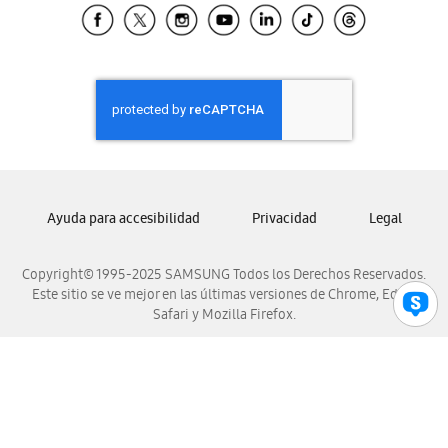
Samsung El Salvador
Samsung Guatemala
Samsung Honduras
Samsung Nicaragua
Samsung Panamá
Samsung República Dominicana
Samsung Venezuela
Ayuda para accesibilidad
Privacidad
Legal
Copyright© 1995-2025 SAMSUNG Todos los Derechos Reservados.
Este sitio se ve mejor en las últimas versiones de Chrome, Edge,
Safari y Mozilla Firefox.