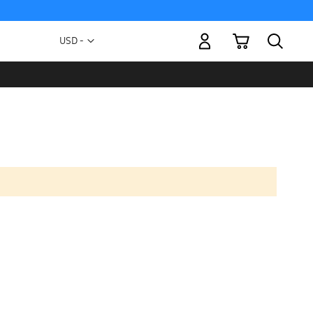
Mi carrito
Moneda
USD -
dólar
estadounidense