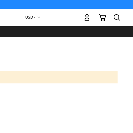
Mi carrito
Moneda
USD -
dólar
estadounidense