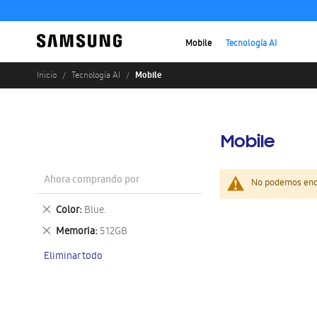
Mobile
Tecnología AI
Mobile
Inicio
Tecnología AI
Mobile
Ahora comprando por
No podemos enco
Eliminar
Color
Blue.
este
Eliminar
Memoria
512GB
artículo
este
Eliminar todo
artículo