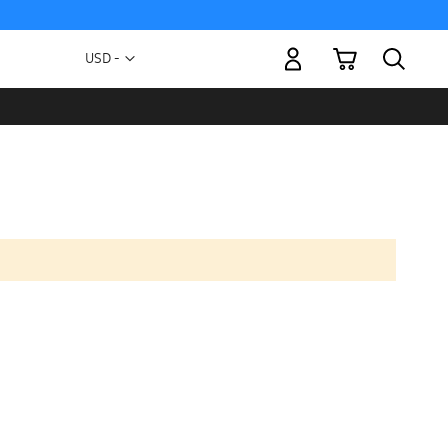
Mi carrito
Moneda
USD -
dólar
estadounidense