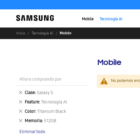
Mobile
Tecnología AI
Mobile
Inicio
Tecnología AI
Mobile
Ahora comprando por
No podemos enco
Eliminar
Clase
Galaxy S
este
Eliminar
Feature
Tecnología AI
artículo
este
Eliminar
Color
Titanium Black
artículo
este
Eliminar
Memoria
512GB
artículo
este
Eliminar todo
artículo