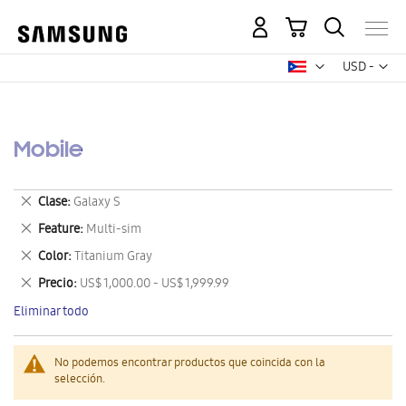
Mi carrito
Mon
USD -
dólar
estadounid
Mobile
Eliminar
Clase
Galaxy S
este
Eliminar
Feature
Multi-sim
artículo
este
Eliminar
Color
Titanium Gray
artículo
este
Eliminar
Precio
US$ 1,000.00 - US$ 1,999.99
artículo
este
Eliminar todo
artículo
No podemos encontrar productos que coincida con la
selección.