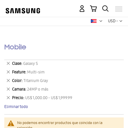
Mi carrito
Mon
USD -
dólar
estadounid
Mobile
Eliminar
Clase
Galaxy S
este
Eliminar
Feature
Multi-sim
artículo
este
Eliminar
Color
Titanium Gray
artículo
este
Eliminar
Camara
24MP o más
artículo
este
Eliminar
Precio
US$ 1,000.00 - US$ 1,999.99
artículo
este
Eliminar todo
artículo
No podemos encontrar productos que coincida con la