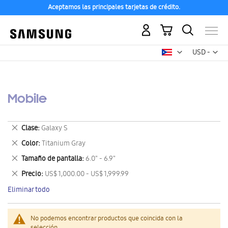
Aceptamos las principales tarjetas de crédito.
Mi carrito
Mon
USD -
dólar
estadounid
Mobile
Eliminar
Clase
Galaxy S
este
Eliminar
Color
Titanium Gray
artículo
este
Eliminar
Tamaño de pantalla
6.0" - 6.9"
artículo
este
Eliminar
Precio
US$ 1,000.00 - US$ 1,999.99
artículo
este
Eliminar todo
artículo
No podemos encontrar productos que coincida con la