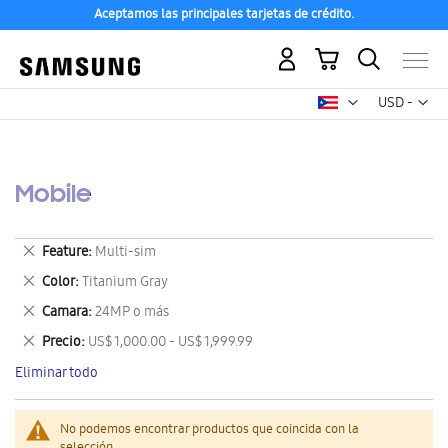
Aceptamos las principales tarjetas de crédito.
Mi carrito
Mon
USD -
dólar
estadounid
Mobile
Eliminar
Feature
Multi-sim
este
Eliminar
Color
Titanium Gray
artículo
este
Eliminar
Camara
24MP o más
artículo
este
Eliminar
Precio
US$ 1,000.00 - US$ 1,999.99
artículo
este
Eliminar todo
artículo
No podemos encontrar productos que coincida con la