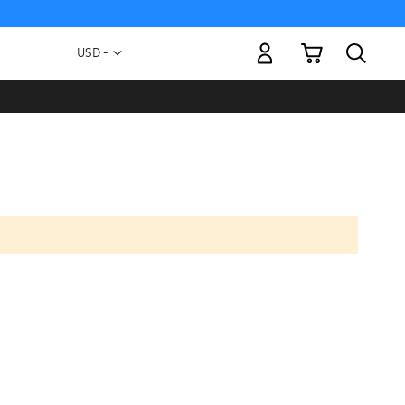
Mi carrito
Moneda
USD -
dólar
estadounidense