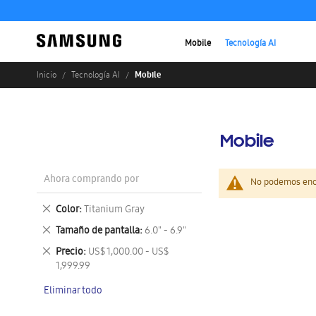
Mobile
Tecnología AI
Mobile
Inicio
Tecnología AI
Mobile
Ahora comprando por
No podemos enco
Eliminar
Color
Titanium Gray
este
Eliminar
Tamaño de pantalla
6.0" - 6.9"
artículo
este
Eliminar
Precio
US$ 1,000.00 - US$
artículo
este
1,999.99
artículo
Eliminar todo