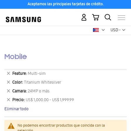
Aceptamos las principales tarjetas de crédito.
Mi carrito
Mon
USD -
dólar
estadounid
Mobile
Eliminar
Feature
Multi-sim
este
Eliminar
Color
Titanium Whitesilver
artículo
este
Eliminar
Camara
24MP o más
artículo
este
Eliminar
Precio
US$ 1,000.00 - US$ 1,999.99
artículo
este
Eliminar todo
artículo
No podemos encontrar productos que coincida con la