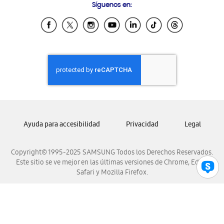
Síguenos en:
Samsung Ecuador
Samsung El Salvador
Samsung Guatemala
Samsung Honduras
Samsung Nicaragua
Samsung Panamá
Samsung República Dominicana
Samsung Venezuela
Ayuda para accesibilidad
Privacidad
Legal
Copyright© 1995-2025 SAMSUNG Todos los Derechos Reservados.
Este sitio se ve mejor en las últimas versiones de Chrome, Edge,
Safari y Mozilla Firefox.