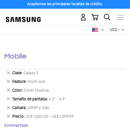
Aceptamos las principales tarjetas de crédito.
Mi carrito
Mon
USD -
dólar
estadounid
Mobile
Eliminar
Clase
Galaxy S
este
Eliminar
Feature
Multi-sim
artículo
este
Eliminar
Color
Silver Shadow
artículo
este
Eliminar
Tamaño de pantalla
6.0" - 6.9"
artículo
este
Eliminar
Camara
24MP o más
artículo
este
Eliminar
Precio
US$ 1,000.00 - US$ 1,099.99
artículo
este
Eliminar todo
artículo