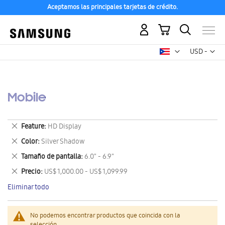
Aceptamos las principales tarjetas de crédito.
Mi carrito
Mon
USD -
dólar
estadounid
Mobile
Eliminar
Feature
HD Display
este
Eliminar
Color
Silver Shadow
artículo
este
Eliminar
Tamaño de pantalla
6.0" - 6.9"
artículo
este
Eliminar
Precio
US$ 1,000.00 - US$ 1,099.99
artículo
este
Eliminar todo
artículo
No podemos encontrar productos que coincida con la