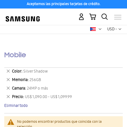
Aceptamos las principales tarjetas de crédito.
Mi carrito
Mon
USD -
dólar
estadounid
Mobile
Eliminar
Color
Silver Shadow
este
Eliminar
Memoria
256GB
artículo
este
Eliminar
Camara
24MP o más
artículo
este
Eliminar
Precio
US$ 1,090.00 - US$ 1,099.99
artículo
este
Eliminar todo
artículo
No podemos encontrar productos que coincida con la