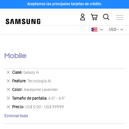
Aceptamos las principales tarjetas de crédito.
Mi carrito
Mon
USD -
dólar
estadounid
Mobile
Eliminar
Clase
Galaxy A
este
Eliminar
Feature
Tecnología AI
artículo
este
Eliminar
Color
Awesome Lavender
artículo
este
Eliminar
Tamaño de pantalla
6.0" - 6.9"
artículo
este
Eliminar
Precio
US$ 0.00 - US$ 999.99
artículo
este
Eliminar todo
artículo