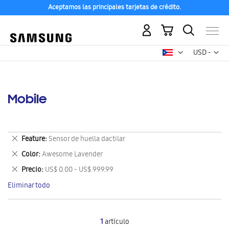
Aceptamos las principales tarjetas de crédito.
Mi carrito
Mon
USD -
dólar
estadounid
Mobile
Eliminar
Feature
Sensor de huella dactilar
este
Eliminar
Color
Awesome Lavender
artículo
este
Eliminar
Precio
US$ 0.00 - US$ 999.99
artículo
este
Eliminar todo
artículo
1
artículo