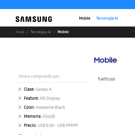
Mobile
Tecnología AI
Mobile
Inicio
Tecnología AI
Mobile
Ahora comprando por
1
artículo
Eliminar
Clase
Galaxy A
este
Eliminar
Feature
HD Display
artículo
este
Eliminar
Color
Awesome Black
artículo
este
Eliminar
Memoria
256GB
artículo
este
Eliminar
Precio
US$ 0.00 - US$ 999.99
artículo
este