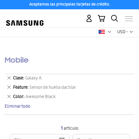
Aceptamos las principales tarjetas de crédito.
Mi carrito
Mon
USD -
dólar
estadounid
Mobile
Eliminar
Clase
Galaxy A
este
Eliminar
Feature
Sensor de huella dactilar
artículo
este
Eliminar
Color
Awesome Black
artículo
este
Eliminar todo
artículo
1
artículo