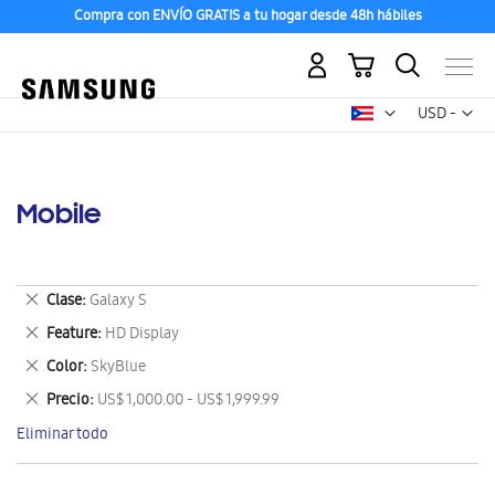
Compra con ENVÍO GRATIS a tu hogar desde 48h hábiles
Mi carrito
Mon
USD -
dólar
estadounid
Mobile
Eliminar
Clase
Galaxy S
este
Eliminar
Feature
HD Display
artículo
este
Eliminar
Color
SkyBlue
artículo
este
Eliminar
Precio
US$ 1,000.00 - US$ 1,999.99
artículo
este
Eliminar todo
artículo