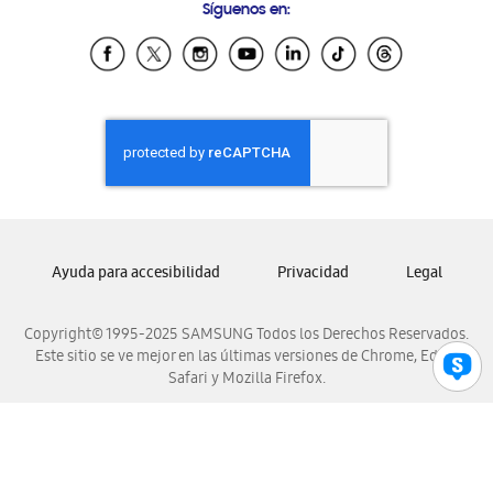
Síguenos en:
Samsung Ecuador
Samsung El Salvador
Samsung Guatemala
Samsung Honduras
Samsung Nicaragua
Samsung Panamá
Samsung República Dominicana
Samsung Venezuela
Ayuda para accesibilidad
Privacidad
Legal
Copyright© 1995-2025 SAMSUNG Todos los Derechos Reservados.
Este sitio se ve mejor en las últimas versiones de Chrome, Edge,
Safari y Mozilla Firefox.