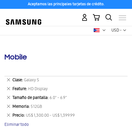
Aceptamos las principales tarjetas de crédito.
Mi carrito
Mon
USD -
dólar
estadounid
Mobile
Eliminar
Clase
Galaxy S
este
Eliminar
Feature
HD Display
artículo
este
Eliminar
Tamaño de pantalla
6.0" - 6.9"
artículo
este
Eliminar
Memoria
512GB
artículo
este
Eliminar
Precio
US$ 1,300.00 - US$ 1,399.99
artículo
este
Eliminar todo
artículo