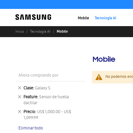
Mobile
Tecnología AI
Mobile
Inicio
Tecnología AI
Mobile
Ahora comprando por
No podemos enco
Eliminar
Clase
Galaxy S
este
Eliminar
Feature
Sensor de huella
artículo
este
dactilar
artículo
Eliminar
Precio
US$ 1,000.00 - US$
este
1,099.99
artículo
Eliminar todo