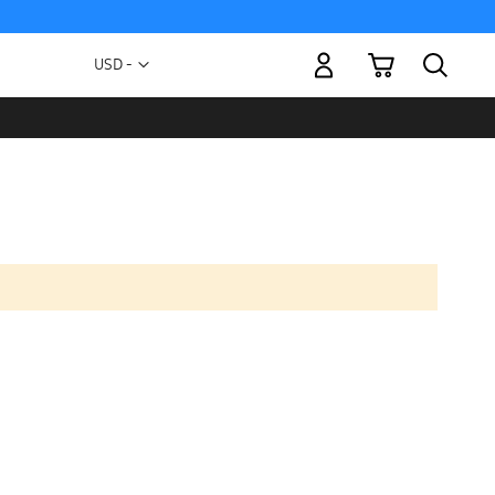
Mi carrito
Moneda
USD -
dólar
estadounidense