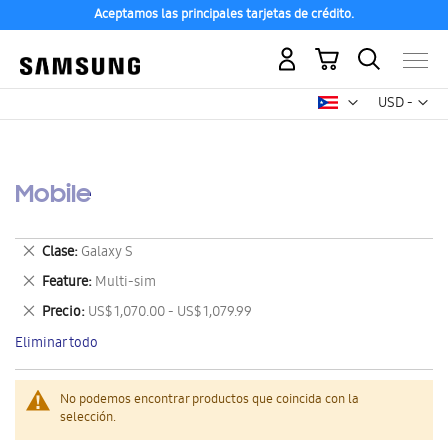
Aceptamos las principales tarjetas de crédito.
Mi carrito
Mon
USD -
dólar
estadounid
Mobile
Eliminar
Clase
Galaxy S
este
Eliminar
Feature
Multi-sim
artículo
este
Eliminar
Precio
US$ 1,070.00 - US$ 1,079.99
artículo
este
Eliminar todo
artículo
No podemos encontrar productos que coincida con la
selección.