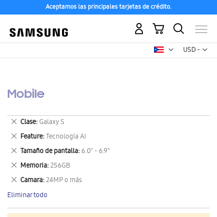
Aceptamos las principales tarjetas de crédito.
Mi carrito
Mon
USD -
dólar
estadounid
Mobile
Eliminar
Clase
Galaxy S
este
Eliminar
Feature
Tecnología AI
artículo
este
Eliminar
Tamaño de pantalla
6.0" - 6.9"
artículo
este
Eliminar
Memoria
256GB
artículo
este
Eliminar
Camara
24MP o más
artículo
este
Eliminar todo
artículo