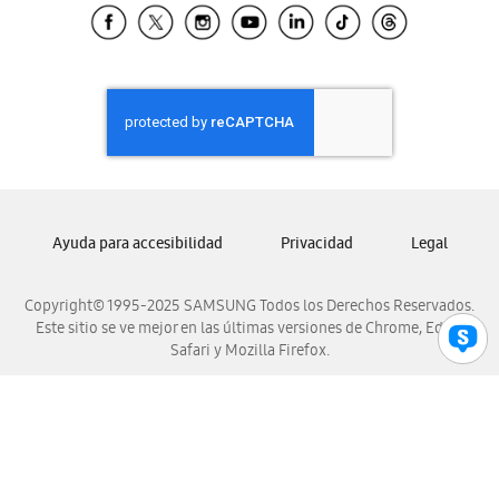
Samsung El Salvador
Samsung Guatemala
Samsung Honduras
Samsung Nicaragua
Samsung Panamá
Samsung República Dominicana
Samsung Venezuela
Ayuda para accesibilidad
Privacidad
Legal
Copyright© 1995-2025 SAMSUNG Todos los Derechos Reservados.
Este sitio se ve mejor en las últimas versiones de Chrome, Edge,
Safari y Mozilla Firefox.