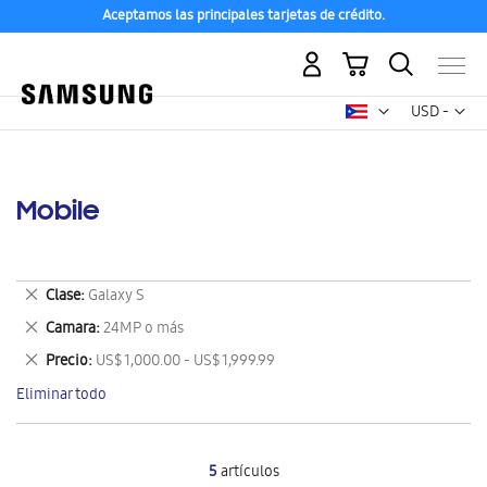
Aceptamos las principales tarjetas de crédito.
Mi carrito
Mon
USD -
dólar
estadounid
Mobile
Eliminar
Clase
Galaxy S
este
Eliminar
Camara
24MP o más
artículo
este
Eliminar
Precio
US$ 1,000.00 - US$ 1,999.99
artículo
este
Eliminar todo
artículo
5
artículos