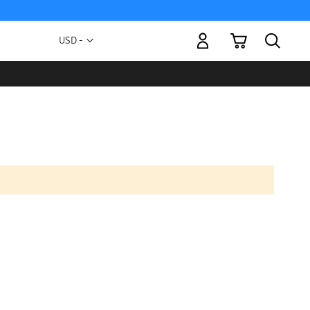
Mi carrito
Moneda
USD -
dólar
estadounidense