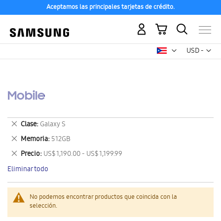
Aceptamos las principales tarjetas de crédito.
Mi carrito
Mon
USD -
dólar
estadounid
Mobile
Eliminar
Clase
Galaxy S
este
Eliminar
Memoria
512GB
artículo
este
Eliminar
Precio
US$ 1,190.00 - US$ 1,199.99
artículo
este
Eliminar todo
artículo
No podemos encontrar productos que coincida con la
selección.