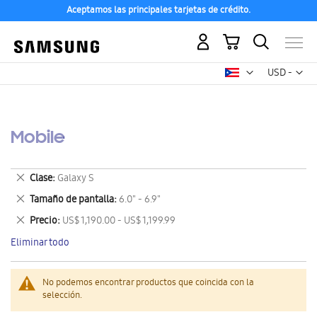
Aceptamos las principales tarjetas de crédito.
Mi carrito
Mon
USD -
dólar
estadounid
Mobile
Eliminar
Clase
Galaxy S
este
Eliminar
Tamaño de pantalla
6.0" - 6.9"
artículo
este
Eliminar
Precio
US$ 1,190.00 - US$ 1,199.99
artículo
este
Eliminar todo
artículo
No podemos encontrar productos que coincida con la
selección.