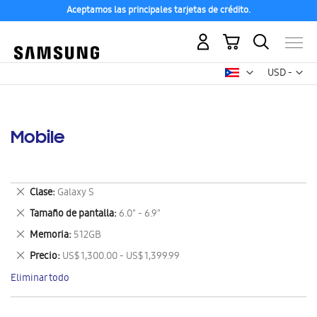
Aceptamos las principales tarjetas de crédito.
Mi carrito
Mon
USD -
dólar
estadounid
Mobile
Eliminar
Clase
Galaxy S
este
Eliminar
Tamaño de pantalla
6.0" - 6.9"
artículo
este
Eliminar
Memoria
512GB
artículo
este
Eliminar
Precio
US$ 1,300.00 - US$ 1,399.99
artículo
este
Eliminar todo
artículo