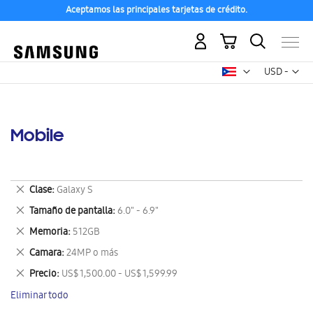
Aceptamos las principales tarjetas de crédito.
Mi carrito
Mon
USD -
dólar
estadounid
Mobile
Eliminar
Clase
Galaxy S
este
Eliminar
Tamaño de pantalla
6.0" - 6.9"
artículo
este
Eliminar
Memoria
512GB
artículo
este
Eliminar
Camara
24MP o más
artículo
este
Eliminar
Precio
US$ 1,500.00 - US$ 1,599.99
artículo
este
Eliminar todo
artículo